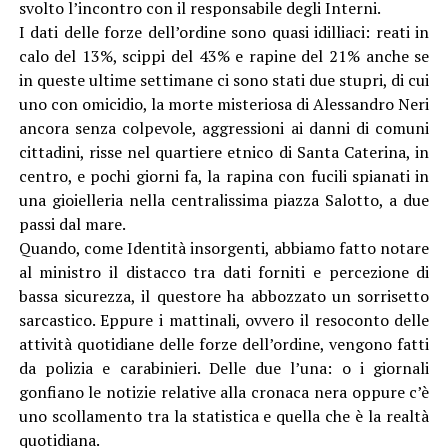
svolto l’incontro con il responsabile degli Interni.
I dati delle forze dell’ordine sono quasi idilliaci: reati in
calo del 13%, scippi del 43% e rapine del 21% anche se
in queste ultime settimane ci sono stati due stupri, di cui
uno con omicidio, la morte misteriosa di Alessandro Neri
ancora senza colpevole, aggressioni ai danni di comuni
cittadini, risse nel quartiere etnico di Santa Caterina, in
centro, e pochi giorni fa, la rapina con fucili spianati in
una gioielleria nella centralissima piazza Salotto, a due
passi dal mare.
Quando, come Identità insorgenti, abbiamo fatto notare
al ministro il distacco tra dati forniti e percezione di
bassa sicurezza, il questore ha abbozzato un sorrisetto
sarcastico. Eppure i mattinali, ovvero il resoconto delle
attività quotidiane delle forze dell’ordine, vengono fatti
da polizia e carabinieri. Delle due l’una: o i giornali
gonfiano le notizie relative alla cronaca nera oppure c’è
uno scollamento tra la statistica e quella che è la realtà
quotidiana.