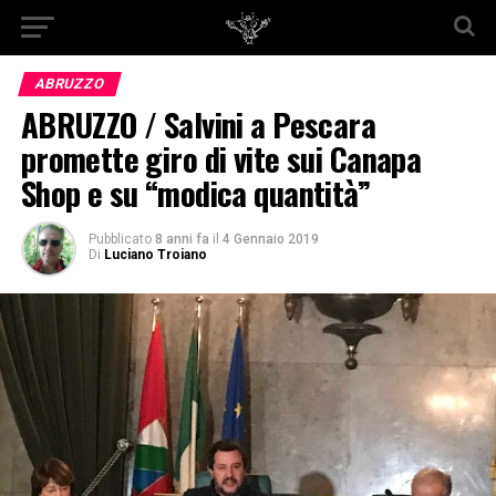
ABRUZZO
ABRUZZO / Salvini a Pescara
promette giro di vite sui Canapa
Shop e su “modica quantità”
Pubblicato
8 anni fa
il
4 Gennaio 2019
Di
Luciano Troiano