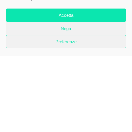
Accetta
Nega
Preferenze
“E’ ssapite chilli vascie… i bassi… A San Giuvanniello, a
‘e Vìrgene, a Furcella, ‘e Tribunale, ‘o Pallunetto…”
In
uno di questi bassi – perfettamente descritti nel celebre