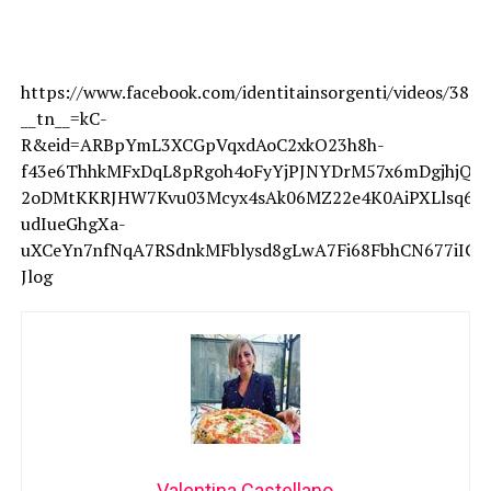
https://www.facebook.com/identitainsorgenti/videos/387
__tn__=kC-
R&eid=ARBpYmL3XCGpVqxdAoC2xkO23h8h-
f43e6ThhkMFxDqL8pRgoh4oFyYjPJNYDrM57x6mDgjhjQtc
2oDMtKKRJHW7Kvu03Mcyx4sAk06MZ22e4K0AiPXLlsq6MBd
udIueGhgXa-
uXCeYn7nfNqA7RSdnkMFblysd8gLwA7Fi68FbhCN677iIG
Jlog
Valentina Castellano