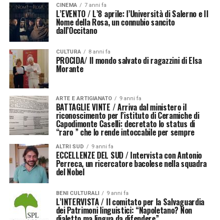
CINEMA
7 anni fa
L’EVENTO / L’8 aprile: l’Università di Salerno e Il
Nome della Rosa, un connubio sancito
dall’Occitano
CULTURA
8 anni fa
PROCIDA/ Il mondo salvato di ragazzini di Elsa
Morante
ARTE E ARTIGIANATO
9 anni fa
BATTAGLIE VINTE / Arriva dal ministero il
riconoscimento per l’istituto di Ceramiche di
Capodimonte Caselli: decretato lo status di
“raro ” che lo rende intoccabile per sempre
ALTRI SUD
9 anni fa
ECCELLENZE DEL SUD / Intervista con Antonio
Perreca, un ricercatore bacolese nella squadra
del Nobel
BENI CULTURALI
9 anni fa
L’INTERVISTA / Il comitato per la Salvaguardia
dei Patrimoni linguistici: “Napoletano? Non
dialetto ma lingua da difendere”