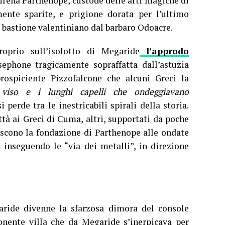
irena Parthenope, custode delle arti magiche di
mente sparite, e prigione dorata per l’ultimo
bastione valentiniano dal barbaro Odoacre.
oprio sull’isolotto di Megaride
l’approdo
sephone tragicamente sopraffatta dall’astuzia
rospiciente Pizzofalcone che alcuni Greci la
 viso e i lunghi capelli che ondeggiavano
 perde tra le inestricabili spirali della storia.
ttà ai Greci di Cuma, altri, supportati da poche
uiscono la fondazione di Parthenope alle ondate
 inseguendo le “via dei metalli”, in direzione
garide divenne la sfarzosa dimora del console
onente villa che da Megaride s’inerpicava per