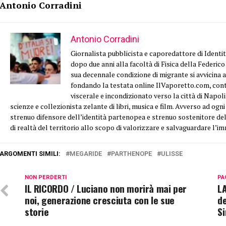
Antonio Corradini
Antonio Corradini
Giornalista pubblicista e caporedattore di Identit
dopo due anni alla facoltà di Fisica della Federico
sua decennale condizione di migrante si avvicina 
fondando la testata online IlVaporetto.com, cont
viscerale e incondizionato verso la città di Napoli.
scienze e collezionista zelante di libri, musica e film. Avverso ad ogni
strenuo difensore dell’identità partenopea e strenuo sostenitore del
di realtà del territorio allo scopo di valorizzare e salvaguardare l
ARGOMENTI SIMILI:
MEGARIDE
PARTHENOPE
ULISSE
NON PERDERTI
PA
IL RICORDO / Luciano non morirà mai per
LA
noi, generazione cresciuta con le sue
de
storie
S