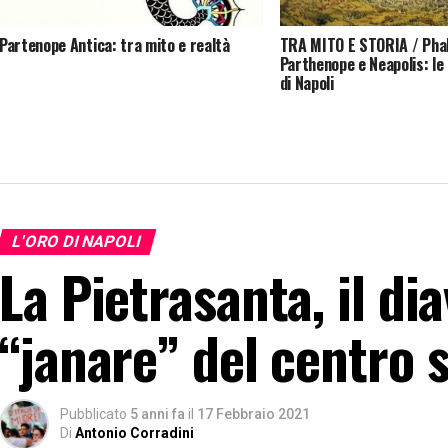
Partenope Antica: tra mito e realtà
TRA MITO E STORIA / Pha
Parthenope e Neapolis: le
di Napoli
L'ORO DI NAPOLI
La Pietrasanta, il di
“janare” del centro 
Pubblicato
5 anni fa
il
17 Febbraio 2021
Di
Antonio Corradini