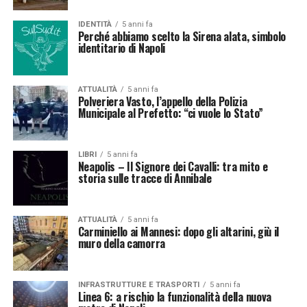
IDENTITÀ
5 anni fa
Perché abbiamo scelto la Sirena alata, simbolo
identitario di Napoli
ATTUALITÀ
5 anni fa
Polveriera Vasto, l’appello della Polizia
Municipale al Prefetto: “ci vuole lo Stato”
LIBRI
5 anni fa
Neapolis – Il Signore dei Cavalli: tra mito e
storia sulle tracce di Annibale
ATTUALITÀ
5 anni fa
Carminiello ai Mannesi: dopo gli altarini, giù il
muro della camorra
INFRASTRUTTURE E TRASPORTI
5 anni fa
Linea 6: a rischio la funzionalità della nuova