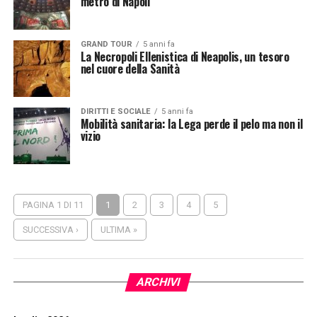
metro di Napoli
GRAND TOUR
5 anni fa
La Necropoli Ellenistica di Neapolis, un tesoro
nel cuore della Sanità
DIRITTI E SOCIALE
5 anni fa
Mobilità sanitaria: la Lega perde il pelo ma non il
vizio
PAGINA 1 DI 11
1
2
3
4
5
SUCCESSIVA ›
ULTIMA »
ARCHIVI