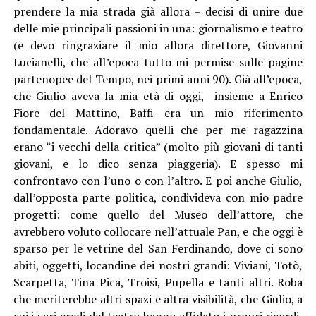
prendere la mia strada già allora – decisi di unire due
delle mie principali passioni in una: giornalismo e teatro
(e devo ringraziare il mio allora direttore, Giovanni
Lucianelli, che all’epoca tutto mi permise sulle pagine
partenopee del Tempo, nei primi anni 90). Già all’epoca,
che Giulio aveva la mia età di oggi, insieme a Enrico
Fiore del Mattino, Baffi era un mio riferimento
fondamentale. Adoravo quelli che per me ragazzina
erano “i vecchi della critica” (molto più giovani di tanti
giovani, e lo dico senza piaggeria). E spesso mi
confrontavo con l’uno o con l’altro. E poi anche Giulio,
dall’opposta parte politica, condivideva con mio padre
progetti: come quello del Museo dell’attore, che
avrebbero voluto collocare nell’attuale Pan, e che oggi è
sparso per le vetrine del San Ferdinando, dove ci sono
abiti, oggetti, locandine dei nostri grandi: Viviani, Totò,
Scarpetta, Tina Pica, Troisi, Pupella e tanti altri. Roba
che meriterebbe altri spazi e altra visibilità, che Giulio, a