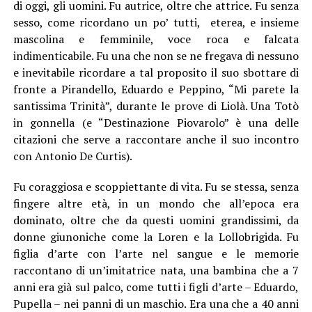
di oggi, gli uomini. Fu autrice, oltre che attrice. Fu senza
sesso, come ricordano un po’ tutti, eterea, e insieme
mascolina e femminile, voce roca e falcata
indimenticabile. Fu una che non se ne fregava di nessuno
e inevitabile ricordare a tal proposito il suo sbottare di
fronte a Pirandello, Eduardo e Peppino, “Mi parete la
santissima Trinità”, durante le prove di Liolà. Una Totò
in gonnella (e “Destinazione Piovarolo” è una delle
citazioni che serve a raccontare anche il suo incontro
con Antonio De Curtis).
Fu coraggiosa e scoppiettante di vita. Fu se stessa, senza
fingere altre età, in un mondo che all’epoca era
dominato, oltre che da questi uomini grandissimi, da
donne giunoniche come la Loren e la Lollobrigida. Fu
figlia d’arte con l’arte nel sangue e le memorie
raccontano di un’imitatrice nata, una bambina che a 7
anni era già sul palco, come tutti i figli d’arte – Eduardo,
Pupella – nei panni di un maschio. Era una che a 40 anni