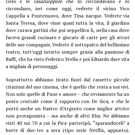
cielo e le
casaruoppole
che lo circondavano e lo
circondano, ieri come oggi, vedrete il vicino Vico
Cappella a Pontenuovo, dove Tina nacque. Vedrete via
Santa Teresa, dove visse quasi tutta la vita, il giardino
dove curava gattini che poi seppelliva lì, nella casa dove
faceva grandi cucinate e giocate di carte per gli attori
delle sue compagnie. Vedrete il sottopalco del bellissimo
teatro, tutt’oggi intatto sempre grazie alla passione di
Baffi, che ha visto Federico Stella e poi Eduardo dare vita
a migliaia di personaggi.
Soprattutto abbiamo tirato fuori dal cassetto piccole
citazioni del suo cinema, che è quello che resta a noi vivi.
Non solo quelle di Pane e amore – che ovviamente ha un
posto centrale come il rapporto con De Sica, e che le
portò anche un Nastro d’Argento come miglior attrice
non protagonista – ma anche di altri film. Ne abbiamo
visti 40 sui 70 a cui la Pica partecipò, “sparandoceli” a
botte di due-tre a sera (tipo serie Netflix, appunto).