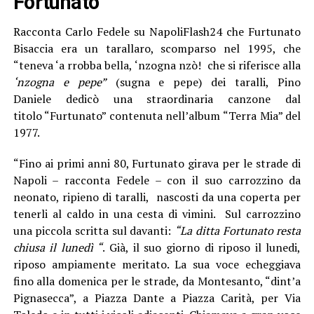
Fortunato
Racconta Carlo Fedele su NapoliFlash24 che Furtunato
Bisaccia era un tarallaro, scomparso nel 1995, che
“teneva ‘a rrobba bella, ‘nzogna nzò! che si riferisce alla
‘nzogna e pepe”
(sugna e pepe) dei taralli, Pino
Daniele dedicò una straordinaria canzone dal
titolo “Furtunato” contenuta nell’album “Terra Mia” del
1977.
“Fino ai primi anni 80, Furtunato girava per le strade di
Napoli – racconta Fedele – con il suo carrozzino da
neonato, ripieno di taralli, nascosti da una coperta per
tenerli al caldo in una cesta di vimini. Sul carrozzino
una piccola scritta sul davanti:
“La ditta Fortunato resta
chiusa il lunedì “
. Già, il suo giorno di riposo il lunedi,
riposo ampiamente meritato. La sua voce echeggiava
fino alla domenica per le strade, da Montesanto, “dint’a
Pignasecca”, a Piazza Dante a Piazza Carità, per Via