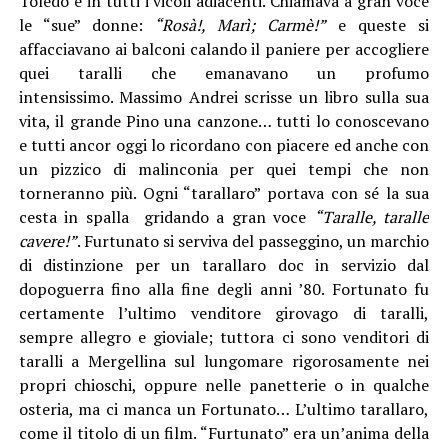
Toledo e in tutti i vicoli adiacenti. Chiamava a gran voce
le “sue” donne:
“Rosà!, Marì; Carmè!”
e queste si
affacciavano ai balconi calando il paniere per accogliere
quei taralli che emanavano un profumo
intensissimo. Massimo Andrei scrisse un libro sulla sua
vita, il grande Pino una canzone… tutti lo conoscevano
e tutti ancor oggi lo ricordano con piacere ed anche con
un pizzico di malinconia per quei tempi che non
torneranno più. Ogni “tarallaro” portava con sé la sua
cesta in spalla gridando a gran voce
“Taralle, taralle
cavere!”
. Furtunato si serviva del passeggino, un marchio
di distinzione per un tarallaro doc in servizio dal
dopoguerra fino alla fine degli anni ’80. Fortunato fu
certamente l’ultimo venditore girovago di taralli,
sempre allegro e gioviale; tuttora ci sono venditori di
taralli a Mergellina sul lungomare rigorosamente nei
propri chioschi, oppure nelle panetterie o in qualche
osteria, ma ci manca un Fortunato… L’ultimo tarallaro,
come il titolo di un film. “Furtunato” era un’anima della