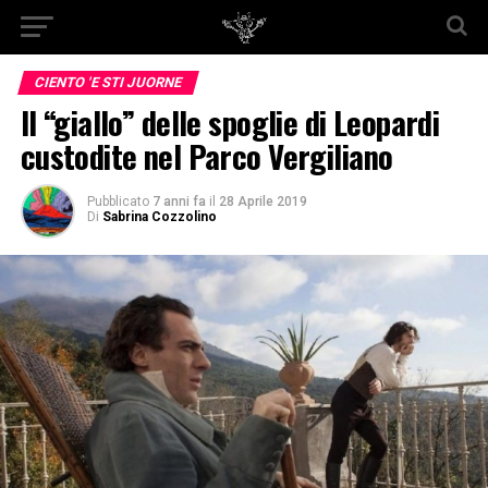
CIENTO 'E STI JUORNE
Il “giallo” delle spoglie di Leopardi
custodite nel Parco Vergiliano
Pubblicato
7 anni fa
il
28 Aprile 2019
Di
Sabrina Cozzolino