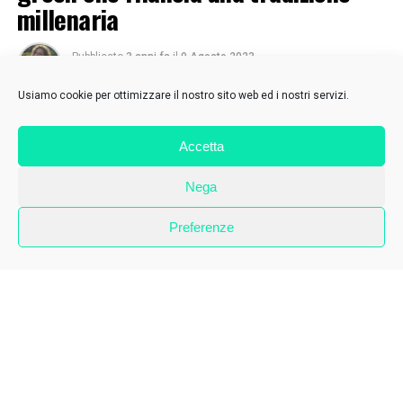
millenaria
Pubblicato
3 anni fa
il
9 Agosto 2023
Di
Sabrina Gammella
Usiamo cookie per ottimizzare il nostro sito web ed i nostri servizi.
Accetta
«Non pensare male!». Me lo diceva anni fa un amico che,
incerto sulla strada da intraprendere, valutava l’ipotesi
Nega
di investire nella coltivazione della canapa. Il timore, in
fondo, era comprensibile perché su questa pianta, che
Preferenze
nei territori campani ha una tradizione millenaria,
resiste uno stigma alimentato da antichi veti, interessi di
parte e soprattutto scarsa conoscenza. Fatto sta che
oggi, in pieno cambiamento climatico, l’esigenza di
riconvertire i sistemi produttivi e sostituire i materiali
fossili ha riabilitato, almeno in parte, la
canapicoltura
.
Perciò ha un valore particolare l’esperienza di Canapa
del Sud, la cooperativa nata per iniziativa di tre giovani