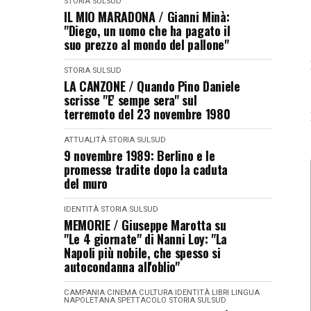
STORIA
SULSUD
IL MIO MARADONA / Gianni Minà:
"Diego, un uomo che ha pagato il
suo prezzo al mondo del pallone"
STORIA
SULSUD
LA CANZONE / Quando Pino Daniele
scrisse "E' sempe sera" sul
terremoto del 23 novembre 1980
ATTUALITÀ
STORIA
SULSUD
9 novembre 1989: Berlino e le
promesse tradite dopo la caduta
del muro
IDENTITÀ
STORIA
SULSUD
MEMORIE / Giuseppe Marotta su
"Le 4 giornate" di Nanni Loy: "La
Napoli più nobile, che spesso si
autocondanna all'oblio"
CAMPANIA
CINEMA
CULTURA
IDENTITÀ
LIBRI
LINGUA
NAPOLETANA
SPETTACOLO
STORIA
SULSUD