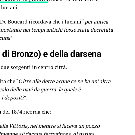
 luciani.
 De Boucard ricordava che i luciani “
per antica
nostante nei tempi antichi fosse stata decretata
lcuna
”.
i di Bronzo) e della darsena
due sorgenti in centro città.
lta che “O
ltre alle dette acque ce ne ha un’ altra
alo delle navi da guerra, la quale è
 i depositi
”.
a del 1874 ricorda che:
della Vittoria, nel mentre si faceva un pozzo
rinvenne altr’acqua ferruginosa, di natura