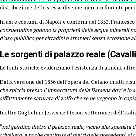
distribuzione delle stesse divenne mercato fiorente per i
In usi e costumi di Napoli e contorni del 1853, Francesco
consuetudine godono la proprietà delle acque minerali no
d’uso pubblico per cittadini e stranieri senza eccezione a
Le sorgenti di palazzo reale (Cavall
Le fonti storiche evidenziano l’esistenza di almeno altre 
Dalla versione del 1856 dell’opera del Celano infatti risu
che spiccia presso l’ imboccatura della Darsena dov’ è lo sc
siffattamente saturata di zolfo che se ne veggono in copia
Inoltre Guglielmo Jervis ne I tesori sotterranei dell’Itali
“
nel giardino dietro il palazzo reale, vicino alla spianata 
trivellato, a poche centinaia di metri dalle precedenti, si 