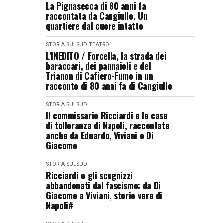
La Pignasecca di 80 anni fa
raccontata da Cangiullo. Un
quartiere dal cuore intatto
STORIA
SULSUD
TEATRO
L'INEDITO / Forcella, la strada dei
baraccari, dei pannaioli e del
Trianon di Cafiero-Fumo in un
racconto di 80 anni fa di Cangiullo
STORIA
SULSUD
Il commissario Ricciardi e le case
di tolleranza di Napoli, raccontate
anche da Eduardo, Viviani e Di
Giacomo
STORIA
SULSUD
Ricciardi e gli scugnizzi
abbandonati dal fascismo: da Di
Giacomo a Viviani, storie vere di
Napoli#