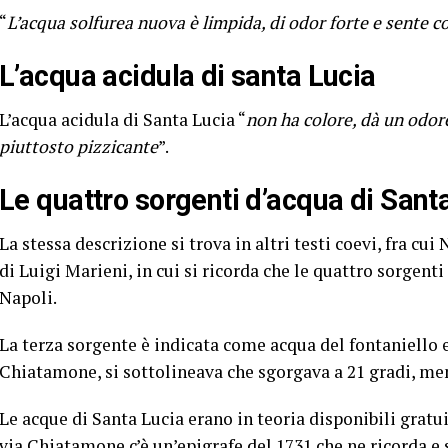
“
L’acqua solfurea nuova è limpida, di odor forte e sente 
L’acqua acidula di santa Lucia
L’acqua acidula di Santa Lucia “
non ha colore, dà un odor
piuttosto pizzicante
”.
Le quattro sorgenti d’acqua di Sant
La stessa descrizione si trova in altri testi coevi, fra cui
di Luigi Marieni, in cui si ricorda che le quattro sorgent
Napoli.
La terza sorgente è indicata come acqua del fontaniello e
Chiatamone, si sottolineava che sgorgava a 21 gradi, men
Le acque di Santa Lucia erano in teoria disponibili gratu
via Chiatamone c’è un’epigrafe del 1731 che ne ricorda e s