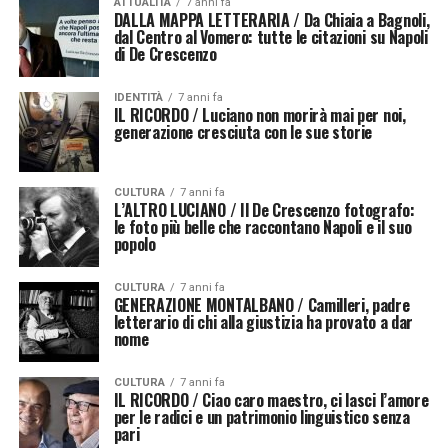
ATTUALITÀ
7 anni fa
DALLA MAPPA LETTERARIA / Da Chiaia a Bagnoli,
dal Centro al Vomero: tutte le citazioni su Napoli
di De Crescenzo
IDENTITÀ
7 anni fa
IL RICORDO / Luciano non morirà mai per noi,
generazione cresciuta con le sue storie
CULTURA
7 anni fa
L’ALTRO LUCIANO / Il De Crescenzo fotografo:
le foto più belle che raccontano Napoli e il suo
popolo
CULTURA
7 anni fa
GENERAZIONE MONTALBANO / Camilleri, padre
letterario di chi alla giustizia ha provato a dar
nome
CULTURA
7 anni fa
IL RICORDO / Ciao caro maestro, ci lasci l’amore
per le radici e un patrimonio linguistico senza
pari