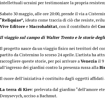
intellettuali ucraini per testimoniare la propria resisten
Sabato 30 maggio, alle ore 20:00, prende il via a Cisternin
“Reliquiae”,
ideato come traccia di ciò che resiste, svi
Vive Editore
e
Macrohabitat
, con il contributo del
Com
Il viaggio sul campo di Walter Trento e le storie degli
Il progetto nasce da un viaggio fisico nei territori del co
partito da Cisternino lo scorso 24 aprile. L’artista ha att
raccogliere queste storie, per poi arrivare a
Venezia
il 9
all’ingresso dei giardini contro la presenza russa alla
Bi
Il cuore dell’iniziativa è costituito dagli oggetti affidat
La terra di Kiev
: prelevata dal giardino “dell’amore et
Denysevych, ucciso a Bachmut.