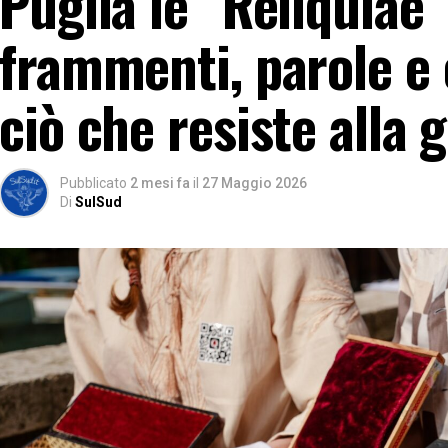
Puglia le “Reliquiae”
frammenti, parole e 
ciò che resiste alla 
Pubblicato
2 mesi fa
il
27 Maggio 2026
Di
SulSud