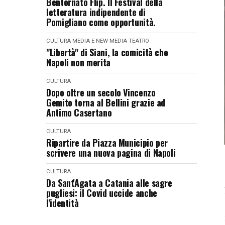
Bentornato Flip. Il Festival della
letteratura indipendente di
Pomigliano come opportunità.
CULTURA
MEDIA E NEW MEDIA
TEATRO
"Libertà" di Siani, la comicità che
Napoli non merita
CULTURA
Dopo oltre un secolo Vincenzo
Gemito torna al Bellini grazie ad
Antimo Casertano
CULTURA
Ripartire da Piazza Municipio per
scrivere una nuova pagina di Napoli
CULTURA
Da Sant'Agata a Catania alle sagre
pugliesi: il Covid uccide anche
l'identità