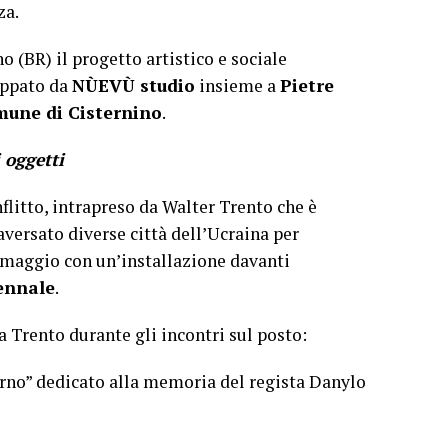
za.
o (BR) il progetto artistico e sociale
luppato da
NÙEVÙ studio
insieme a
Pietre
une di Cisternino
.
 oggetti
nflitto, intrapreso da Walter Trento che è
raversato diverse città dell’Ucraina per
 maggio con un’installazione davanti
ennale
.
i a Trento durante gli incontri sul posto:
erno” dedicato alla memoria del regista Danylo