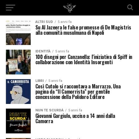
ALTRI SUD
5 anni fa
Su Al Jazeera le false promesse di De Magistris
alla comunità musulmana di Napoli
IDENTITÀ
5 anni fa
100 disegni per Canzanella: l’iniziativa di Spiff in
collaborazione con Identità Insorgenti
LIBRI
5 anni fa
Così Cutolo si raccontava a Marrazzo. Una
pagina da “Il Camorrista” per gentile
concessione della Polidoro Editore
NUN TE SCURDÀ
5 anni fa
Giovanni Gargiulo, ucciso a 14 anni dalla
Camorra