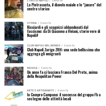
L'ORO DI NAPOLI
5 anni fa
La Pietrasanta, il diavolo maiale e le “janare” del
centro storico
STORIA
5 anni fa
Ricciardi e gli scugnizzi abbandonati dal
fascismo: da Di Giacomo a Viviani, storie vere di
Napoli#
CLUB NAPOLI NEL MONDO
5 anni fa
Club Napoli Zurigo ZRH: una sede bellissima che
aggrega gli emigranti
MUSICA
5 anni fa
Un anno fa ci lasciava Franco Del Prete, anima
della Neapolitan Power
ARTE E ARTIGIANATO
5 anni fa
Io Compro Campano: il successo del gruppo Fb a
sostegno delle attività locali