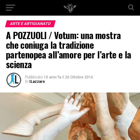
ARTE E ARTIGIANATO
A POZZUOLI / Votum: una mostra
che coniuga la tradizione
partenopea all’amore per l’arte e la
scienza
Pubblicato
10 anni fa
il
26 Ottobre 2016
Di
ILazzaro