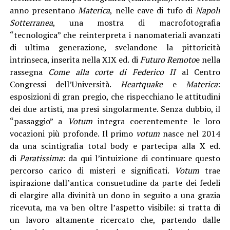
anno presentano
Materica
, nelle cave di tufo di
Napoli
Sotterranea
, una mostra di macrofotografia
“tecnologica” che reinterpreta i nanomateriali avanzati
di ultima generazione, svelandone la pittoricità
intrinseca, inserita nella XIX ed. di
Futuro Remoto
e nella
rassegna
Come alla corte di Federico II
al Centro
Congressi dell’Università.
Heartquake
e
Materica
:
esposizioni di gran pregio, che rispecchiano le attitudini
dei due artisti, ma presi singolarmente. Senza dubbio, il
“passaggio” a
Votum
integra coerentemente le loro
vocazioni più profonde. Il primo
votum
nasce nel 2014
da una scintigrafia total body e partecipa alla X ed.
di
Paratissima
: da qui l’intuizione di continuare questo
percorso carico di misteri e significati.
Votum
trae
ispirazione dall’antica consuetudine da parte dei fedeli
di elargire alla divinità un dono in seguito a una grazia
ricevuta, ma va ben oltre l’aspetto visibile: si tratta di
un lavoro altamente ricercato che, partendo dalle