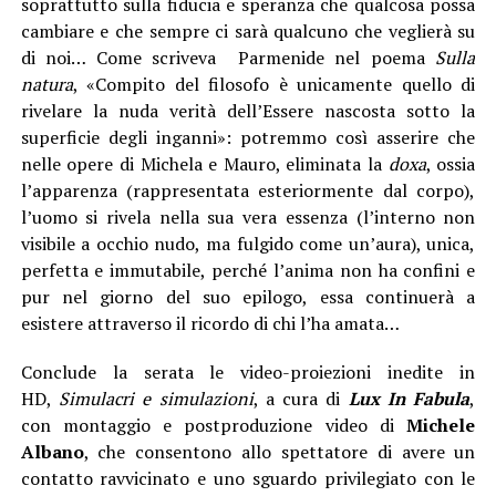
soprattutto sulla fiducia e speranza che qualcosa possa
cambiare e che sempre ci sarà qualcuno che veglierà su
di noi… Come scriveva Parmenide nel poema
Sulla
natura
, «Compito del filosofo è unicamente quello di
rivelare la nuda verità dell’Essere nascosta sotto la
superficie degli inganni»: potremmo così asserire che
nelle opere di Michela e Mauro, eliminata la
doxa
, ossia
l’apparenza (rappresentata esteriormente dal corpo),
l’uomo si rivela nella sua vera essenza (l’interno non
visibile a occhio nudo, ma fulgido come un’aura), unica,
perfetta e immutabile, perché l’anima non ha confini e
pur nel giorno del suo epilogo, essa continuerà a
esistere attraverso il ricordo di chi l’ha amata…
Conclude la serata le video-proiezioni inedite in
HD,
Simulacri e simulazioni
, a cura di
Lux In Fabula
,
con montaggio e postproduzione video di
Michele
Albano
, che consentono allo spettatore di avere un
contatto ravvicinato e uno sguardo privilegiato con le