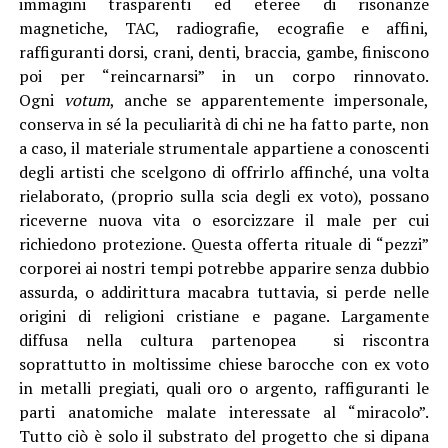
immagini trasparenti ed eteree di risonanze
magnetiche, TAC, radiografie, ecografie e affini,
raffiguranti dorsi, crani, denti, braccia, gambe, finiscono
poi per “reincarnarsi” in un corpo rinnovato.
Ogni
votum
, anche se apparentemente impersonale,
conserva in sé la peculiarità di chi ne ha fatto parte, non
a caso, il materiale strumentale appartiene a conoscenti
degli artisti che scelgono di offrirlo affinché, una volta
rielaborato, (proprio sulla scia degli ex voto), possano
riceverne nuova vita o esorcizzare il male per cui
richiedono protezione. Questa offerta rituale di “pezzi”
corporei ai nostri tempi potrebbe apparire senza dubbio
assurda, o addirittura macabra tuttavia, si perde nelle
origini di religioni cristiane e pagane. Largamente
diffusa nella cultura partenopea si riscontra
soprattutto in moltissime chiese barocche con ex voto
in metalli pregiati, quali oro o argento, raffiguranti le
parti anatomiche malate interessate al “miracolo”.
Tutto ciò è solo il substrato del progetto che si dipana