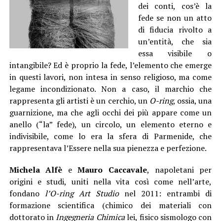
dei conti, cos’è la
fede se non un atto
di fiducia rivolto a
un’entità, che sia
essa visibile o
intangibile? Ed è proprio la fede, l’elemento che emerge
in questi lavori, non intesa in senso religioso, ma come
legame incondizionato. Non a caso, il marchio che
rappresenta gli artisti è un cerchio, un
O-ring
, ossia, una
guarnizione, ma che agli occhi dei più appare come un
anello (“la” fede), un circolo, un elemento eterno e
indivisibile, come lo era la sfera di Parmenide, che
rappresentava l’Essere nella sua pienezza e perfezione.
Michela Alfè
e
Mauro Caccavale
, napoletani per
origini e studi, uniti nella vita così come nell’arte,
fondano
l’O-ring Art Studio
nel 2011: entrambi di
formazione scientifica (chimico dei materiali con
dottorato in
Ingegneria Chimica
lei, fisico sismologo con