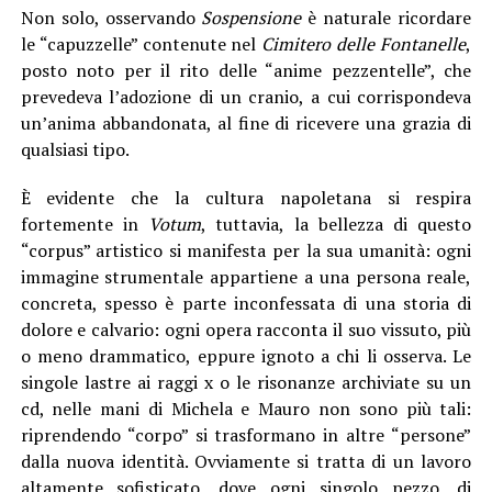
Non solo, osservando
Sospensione
è naturale ricordare
le “capuzzelle” contenute nel
Cimitero delle Fontanelle
,
posto noto per il rito delle “anime pezzentelle”, che
prevedeva l’adozione di un cranio, a cui corrispondeva
un’anima abbandonata, al fine di ricevere una grazia di
qualsiasi tipo.
È evidente che la cultura napoletana si respira
fortemente in
Votum
, tuttavia, la bellezza di questo
“corpus” artistico si manifesta per la sua umanità: ogni
immagine strumentale appartiene a una persona reale,
concreta, spesso è parte inconfessata di una storia di
dolore e calvario: ogni opera racconta il suo vissuto, più
o meno drammatico, eppure ignoto a chi li osserva. Le
singole lastre ai raggi x o le risonanze archiviate su un
cd, nelle mani di Michela e Mauro non sono più tali:
riprendendo “corpo” si trasformano in altre “persone”
dalla nuova identità. Ovviamente si tratta di un lavoro
altamente sofisticato, dove ogni singolo pezzo, di