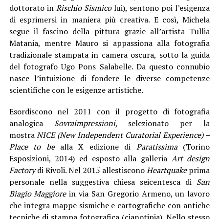
dottorato in
Rischio Sismico
lui), sentono poi l’esigenza
di esprimersi in maniera più creativa. E così, Michela
segue il fascino della pittura grazie all’artista Tullia
Matania, mentre Mauro si appassiona alla fotografia
tradizionale stampata in camera oscura, sotto la guida
del fotografo Ugo Pons Salabelle. Da questo connubio
nasce l’intuizione di fondere le diverse competenze
scientifiche con le esigenze artistiche.
Esordiscono nel 2011 con il progetto di fotografia
analogica
Sovraimpressioni
, selezionato per la
mostra
NICE (New Independent Curatorial Experience) –
Place to be
alla X edizione di
Paratissima
(Torino
Esposizioni, 2014) ed esposto alla galleria
Art design
Factory
di Rivoli. Nel 2015 allestiscono
Heartquake
prima
personale nella suggestiva chiesa seicentesca di
San
Biagio Maggiore
in via San Gregorio Armeno, un lavoro
che integra mappe sismiche e cartografiche con antiche
tecniche di stampa fotografica (cianotipia). Nello stesso