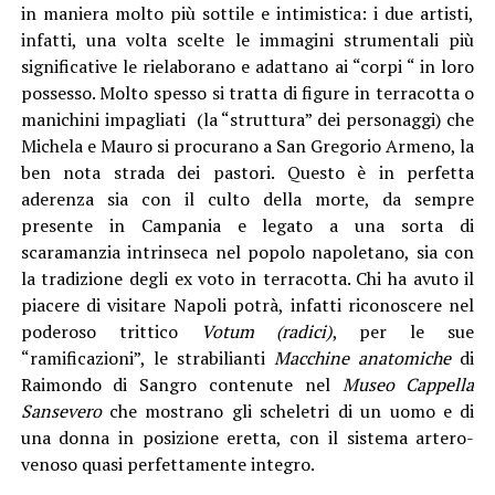
in maniera molto più sottile e intimistica: i due artisti,
infatti, una volta scelte le immagini strumentali più
significative le rielaborano e adattano ai “corpi “ in loro
possesso. Molto spesso si tratta di figure in terracotta o
manichini impagliati (la “struttura” dei personaggi) che
Michela e Mauro si procurano a San Gregorio Armeno, la
ben nota strada dei pastori. Questo è in perfetta
aderenza sia con il culto della morte, da sempre
presente in Campania e legato a una sorta di
scaramanzia intrinseca nel popolo napoletano, sia con
la tradizione degli ex voto in terracotta. Chi ha avuto il
piacere di visitare Napoli potrà, infatti riconoscere nel
poderoso trittico
Votum (radici)
, per le sue
“ramificazioni”, le strabilianti
Macchine anatomiche
di
Raimondo di Sangro contenute nel
Museo Cappella
Sansevero
che mostrano gli scheletri di un uomo e di
una donna in posizione eretta, con il sistema artero-
venoso quasi perfettamente integro.