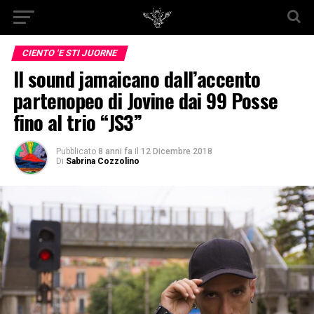
CIENTO 'E STI JUORNE
Il sound jamaicano dall’accento
partenopeo di Jovine dai 99 Posse
fino al trio “JS3”
Pubblicato
8 anni fa
il
12 Dicembre 2018
Di
Sabrina Cozzolino