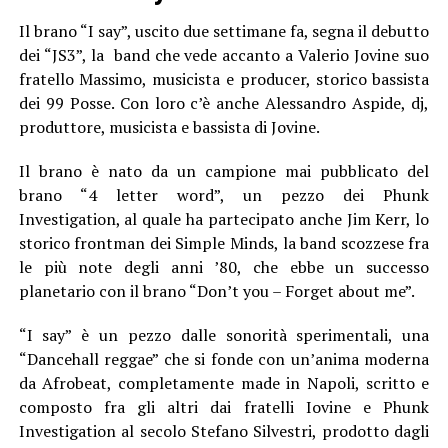
Il brano “I say”, uscito due settimane fa, segna il debutto
dei “JS3”, la band che vede accanto a Valerio Jovine suo
fratello Massimo, musicista e producer, storico bassista
dei 99 Posse. Con loro c’è anche Alessandro Aspide, dj,
produttore, musicista e bassista di Jovine.
Il brano è nato da un campione mai pubblicato del
brano “4 letter word”, un pezzo dei Phunk
Investigation, al quale ha partecipato anche Jim Kerr, lo
storico frontman dei Simple Minds, la band scozzese fra
le più note degli anni ’80, che ebbe un successo
planetario con il brano “Don’t you – Forget about me”.
“I say” è un pezzo dalle sonorità sperimentali, una
“Dancehall reggae” che si fonde con un’anima moderna
da Afrobeat, completamente made in Napoli, scritto e
composto fra gli altri dai fratelli Iovine e Phunk
Investigation al secolo Stefano Silvestri, prodotto dagli