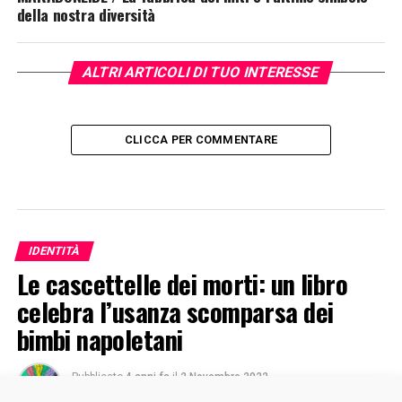
della nostra diversità
ALTRI ARTICOLI DI TUO INTERESSE
CLICCA PER COMMENTARE
IDENTITÀ
Le cascettelle dei morti: un libro
celebra l’usanza scomparsa dei
bimbi napoletani
Pubblicato
4 anni fa
il
2 Novembre 2022
Di
Sabrina Cozzolino