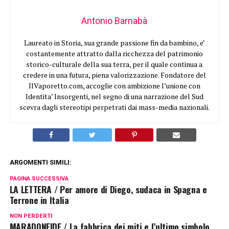
Antonio Barnabà
Laureato in Storia, sua grande passione fin da bambino, e’
costantemente attratto dalla ricchezza del patrimonio
storico-culturale della sua terra, per il quale continua a
credere in una futura, piena valorizzazione. Fondatore del
IlVaporetto.com, accoglie con ambizione l’unione con
Identita’ Insorgenti, nel segno di una narrazione del Sud
scevra dagli stereotipi perpetrati dai mass-media nazionali.
ARGOMENTI SIMILI:
PAGINA SUCCESSIVA
LA LETTERA / Per amore di Diego, sudaca in Spagna e
Terrone in Italia
NON PERDERTI
MARADONEIDE / La fabbrica dei miti e l’ultimo simbolo