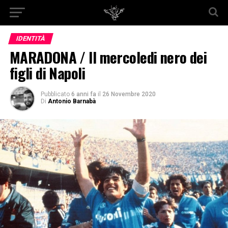
IDENTITÀ
MARADONA / Il mercoledi nero dei
figli di Napoli
Pubblicato
6 anni fa
il
26 Novembre 2020
Di
Antonio Barnabà