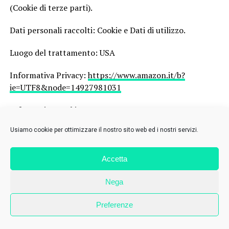
(Cookie di terze parti).
Dati personali raccolti: Cookie e Dati di utilizzo.
Luogo del trattamento: USA
Informativa Privacy:
https://www.amazon.it/b?
ie=UTF8&node=14927981031
Informativa Cookie:
https://www.amazon.it/gp/help/customer/display.html?
Usiamo cookie per ottimizzare il nostro sito web ed i nostri servizi.
nodeId=201890250
7.5 Cookies commenti
Accetta
Come specificato nella sezione “Commento di
Nega
contenuti”, sul Sito è possibile aggiungere commenti
agli articoli. In questo caso il Titolare raccoglie uno
Preferenze
specifico consenso al trattamento dei dati raccolti:
nome, email, sito web (opzionale), indirizzo IP utilizzato