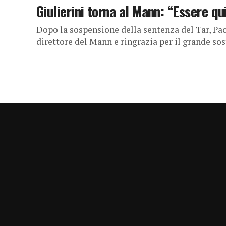
Giulierini torna al Mann: “Essere qui
Dopo la sospensione della sentenza del Tar, Paol
direttore del Mann e ringrazia per il grande sos