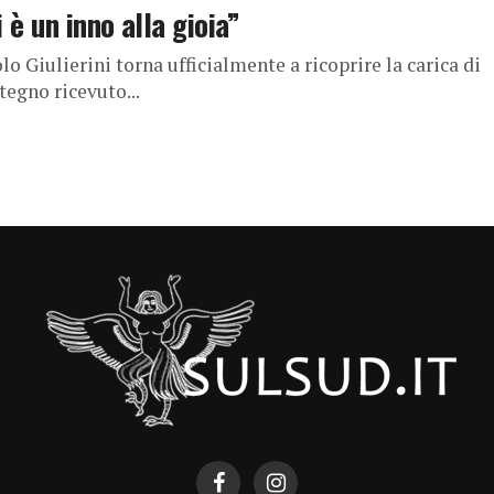
 è un inno alla gioia”
o Giulierini torna ufficialmente a ricoprire la carica di
tegno ricevuto...