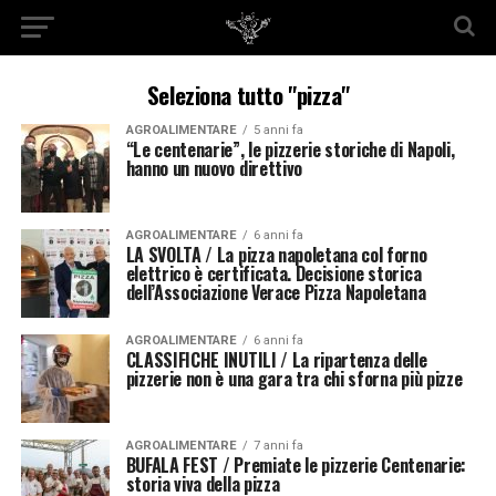
Seleziona tutto "pizza"
AGROALIMENTARE
5 anni fa
“Le centenarie”, le pizzerie storiche di Napoli,
hanno un nuovo direttivo
AGROALIMENTARE
6 anni fa
LA SVOLTA / La pizza napoletana col forno
elettrico è certificata. Decisione storica
dell’Associazione Verace Pizza Napoletana
AGROALIMENTARE
6 anni fa
CLASSIFICHE INUTILI / La ripartenza delle
pizzerie non è una gara tra chi sforna più pizze
AGROALIMENTARE
7 anni fa
BUFALA FEST / Premiate le pizzerie Centenarie:
storia viva della pizza