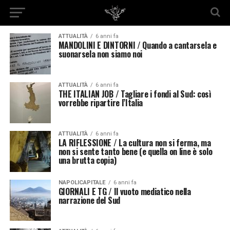
ATTUALITÀ
6 anni fa
MANDOLINI E DINTORNI / Quando a cantarsela e
suonarsela non siamo noi
ATTUALITÀ
6 anni fa
THE ITALIAN JOB / Tagliare i fondi al Sud: così
vorrebbe ripartire l’Italia
ATTUALITÀ
6 anni fa
LA RIFLESSIONE / La cultura non si ferma, ma
non si sente tanto bene (e quella on line è solo
una brutta copia)
NAPOLICAPITALE
6 anni fa
GIORNALI E TG / Il vuoto mediatico nella
narrazione del Sud