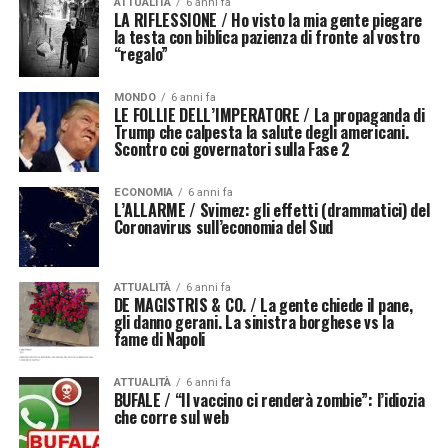
ATTUALITÀ
6 anni fa
LA RIFLESSIONE / Ho visto la mia gente piegare
la testa con biblica pazienza di fronte al vostro
“regalo”
MONDO
6 anni fa
LE FOLLIE DELL’IMPERATORE / La propaganda di
Trump che calpesta la salute degli americani.
Scontro coi governatori sulla Fase 2
ECONOMIA
6 anni fa
L’ALLARME / Svimez: gli effetti (drammatici) del
Coronavirus sull’economia del Sud
ATTUALITÀ
6 anni fa
DE MAGISTRIS & CO. / La gente chiede il pane,
gli danno gerani. La sinistra borghese vs la
fame di Napoli
ATTUALITÀ
6 anni fa
BUFALE / “Il vaccino ci renderà zombie”: l’idiozia
che corre sul web