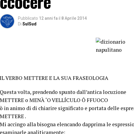
ccocere
Pubblicato
12 anni fa
il
8 Aprile 2014
Di
SulSud
IL VERBO METTERE E LA SUA FRASEOLOGIA
Questa volta, prendendo spunto dall’antica locuzione
METTERE o MENÀ ‘O VELLÍCULO Ô FFUOCO
ò in animo di di chiarire significato e portata delle espr
METTERE .
Mi accingo alla bisogna elencando dapprima le espressi
esaminarle analiticamente: