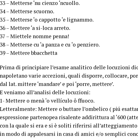
33 – Metterse ‘nu cienzo ‘ncuollo.
34 – Metterse scuorno.
35 – Metterse ‘o cappotto ‘e lignammo.
36 – Mettere ‘a si-loca arreto.
37 – Miettele nomme penna!
38 – Metterse cu ‘a panza e cu ‘o penziero.
39 – Mettere bbacchetta
Prima di principiare l’esame analitico delle locuzioni di
napoletano varie accezioni, quali disporre, collocare, porr
dal lat. mittere ‘mandare’ e poi ‘porre, mettere’.
E veniamo all’analisi delle locuzioni:
1- Mettere o menà ‘o vellículo ô ffuoco.
Letteralmente: Mettere o buttare l’ombelico ( piú esatta
espressione partenopea risalente addirittura al ‘600 (atte
con la quale si era e si è soliti riferirsi all’atteggiamento
in modo di appalesarsi in casa di amici e/o semplici con