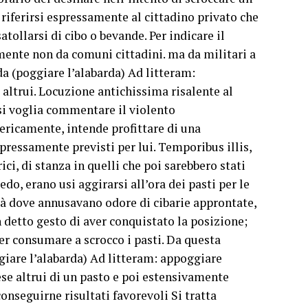
 riferirsi espressamente al cittadino privato che
atollarsi di cibo o bevande. Per indicare il
ente non da comuni cittadini. ma da militari a
da (poggiare l’alabarda) Ad litteram:
e altrui. Locuzione antichissima risalente al
si voglia commentare il violento
ericamente, intende profittare di una
pressamente previsti per lui. Temporibus illis,
ici, di stanza in quelli che poi sarebbero stati
do, erano usi aggirarsi all’ora dei pasti per le
 là dove annusavano odore di cibarie approntate,
 detto gesto di aver conquistato la posizione;
er consumare a scrocco i pasti. Da questa
ggiare l’alabarda) Ad litteram: appoggiare
pese altrui di un pasto e poi estensivamente
onseguirne risultati favorevoli Si tratta