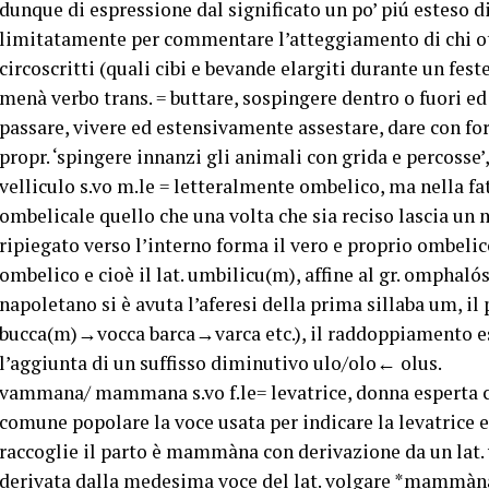
dunque di espressione dal significato un po’ piú esteso di
limitatamente per commentare l’atteggiamento di chi o
circoscritti (quali cibi e bevande elargiti durante un fes
menà verbo trans. = buttare, sospingere dentro o fuori 
passare, vivere ed estensivamente assestare, dare con forz
propr. ‘spingere innanzi gli animali con grida e percosse’,
velliculo s.vo m.le = letteralmente ombelico, ma nella fat
ombelicale quello che una volta che sia reciso lascia u
ripiegato verso l’interno forma il vero e proprio ombelic
ombelico e cioè il lat. umbilicu(m), affine al gr. omphalós
napoletano si è avuta l’aferesi della prima sillaba um, il
bucca(m)→vocca barca→varca etc.), il raddoppiamento espr
l’aggiunta di un suffisso diminutivo ulo/olo← olus.
vammana/ mammana s.vo f.le= levatrice, donna esperta che
comune popolare la voce usata per indicare la levatrice e 
raccoglie il parto è mammàna con derivazione da un la
derivata dalla medesima voce del lat. volgare *mammàna