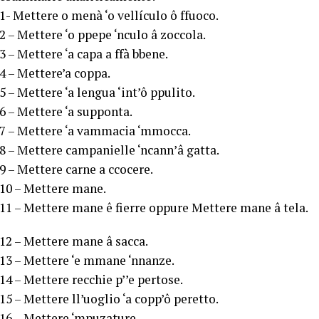
1- Mettere o menà ‘o vellículo ô ffuoco.
2 – Mettere ‘o ppepe ‘nculo â zoccola.
3 – Mettere ‘a capa a ffà bbene.
4 – Mettere’a coppa.
5 – Mettere ‘a lengua ‘int’ô ppulito.
6 – Mettere ‘a supponta.
7 – Mettere ‘a vammacia ‘mmocca.
8 – Mettere campanielle ‘ncann’â gatta.
9 – Mettere carne a ccocere.
10 – Mettere mane.
11 – Mettere mane ê fierre oppure Mettere mane â tela.
12 – Mettere mane â sacca.
13 – Mettere ‘e mmane ‘nnanze.
14 – Mettere recchie p’’e pertose.
15 – Mettere ll’uoglio ‘a copp’ô peretto.
16 – Mettere ‘mpuzature.