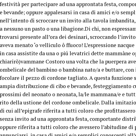
festività per partecipare ad una approntata festa, compor
e bevande; oppure appalesarsi in casa di amici e/o sempli
nell’intento di scroccare un invito alla tavola imbandita,
a nessuno un pasto o una libagione.Di chi, non espressa
trovarsi presente all’ora dei desinari, scroccando l’invito
aveva menato ‘o velliculo ô ffuoco! L’espressione nacque 
in casa assistite da una o piú levatrici dette mammàne
chiarirò)vammane Costoro una volta che la puerpera avev
ombelicale del bambino o bambina nato/a e buttare, con i
focolare il pezzo di cordone tagliato. A questa funzion
ampia distribuzione di cibo e bevande, festeggiamento cu
prossimi del neonato o neonata, la/le mammana/e e tutti c
rito della ustione del cordone ombelicale. Dalla imitazi
di cui all’epigrafe riferita a tutti coloro che profittasser
senza invito ad una approntata festa, comportante distri
oppure riferita a tutti coloro che avessero l’abitudine d
annunciarsi, in casa di amici e/o semplici conoscenti all’