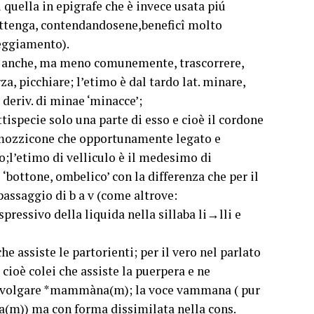
 quella in epigrafe che è invece usata piú
ttenga, contendandosene,beneficî molto
teggiamento).
ed anche, ma meno comunemente, trascorrere,
a, picchiare; l’etimo è dal tardo lat. minare,
 deriv. di minae ‘minacce’;
tispecie solo una parte di esso e cioè il cordone
n mozzicone che opportunamente legato e
o;l’etimo di velliculo è il medesimo di
 ‘bottone, ombelico’ con la differenza che per il
 passaggio di b a v (come altrove:
essivo della liquida nella sillaba li→lli e
 assiste le partorienti; per il vero nel parlato
cioè colei che assiste la puerpera e ne
t. volgare *mammàna(m); la voce vammana ( pur
(m)) ma con forma dissimilata nella cons.