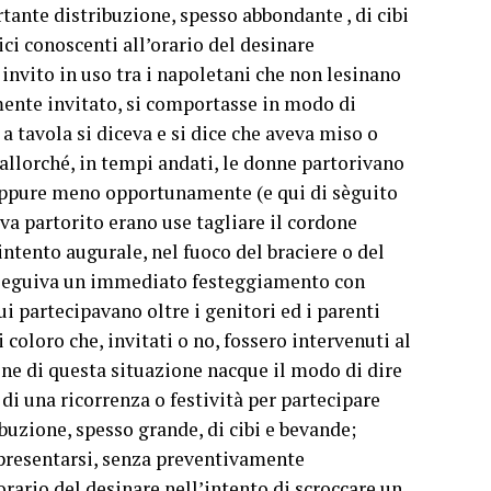
tante distribuzione, spesso abbondante , di cibi
ci conoscenti all’orario del desinare
 invito in uso tra i napoletani che non lesinano
mente invitato, si comportasse in modo di
 a tavola si diceva e si dice che aveva miso o
allorché, in tempi andati, le donne partorivano
 oppure meno opportunamente (e qui di sèguito
a partorito erano use tagliare il cordone
ntento augurale, nel fuoco del braciere o del
e seguiva un immediato festeggiamento con
i partecipavano oltre i genitori ed i parenti
oloro che, invitati o no, fossero intervenuti al
one di questa situazione nacque il modo di dire
o di una ricorrenza o festività per partecipare
buzione, spesso grande, di cibi e bevande;
i presentarsi, senza preventivamente
orario del desinare nell’intento di scroccare un