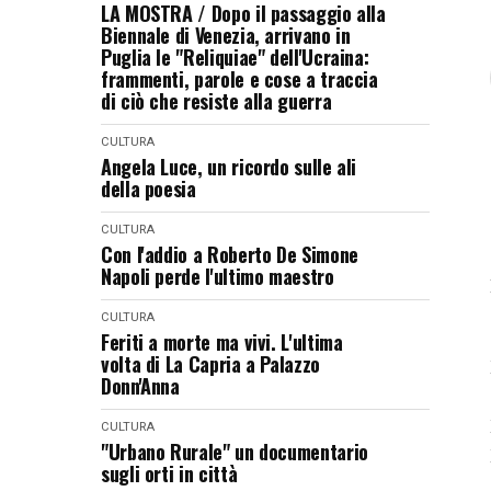
LA MOSTRA / Dopo il passaggio alla
Biennale di Venezia, arrivano in
Puglia le "Reliquiae" dell'Ucraina:
frammenti, parole e cose a traccia
di ciò che resiste alla guerra
CULTURA
Angela Luce, un ricordo sulle ali
della poesia
CULTURA
Con l'addio a Roberto De Simone
Napoli perde l'ultimo maestro
CULTURA
Feriti a morte ma vivi. L'ultima
volta di La Capria a Palazzo
Donn'Anna
CULTURA
"Urbano Rurale" un documentario
sugli orti in città