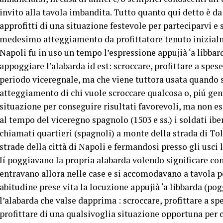
invito alla tavola imbandita. Tutto quanto qui detto è da
approfitti di una situazione festevole per parteciparvi e s
medesimo atteggiamento da profittatore tenuto inizialm
Napoli fu in uso un tempo l’espressione appujià ‘a libbar
appoggiare l’alabarda id est: scroccare, profittare a spes
periodo viceregnale, ma che viene tuttora usata quando 
atteggiamento di chi vuole scroccare qualcosa o, piú gen
situazione per conseguire risultati favorevoli, ma non es
al tempo del viceregno spagnolo (1503 e ss.) i soldati iber
chiamati quartieri (spagnoli) a monte della strada di Tole
strade della città di Napoli e fermandosi presso gli usci
lí poggiavano la propria alabarda volendo significare con
entravano allora nelle case e si accomodavano a tavola p
abitudine prese vita la locuzione appujià ‘a libbarda (po
l’alabarda che valse dapprima : scroccare, profittare a s
profittare di una qualsivoglia situazione opportuna per c