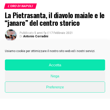
L'ORO DI NAPOLI
La Pietrasanta, il diavolo maiale e le
“janare” del centro storico
Pubblicato
5 anni fa
il
17 Febbraio 2021
Di
Antonio Corradini
Usiamo cookie per ottimizzare il nostro sito web ed i nostri servizi.
Accetta
Nega
Preferenze