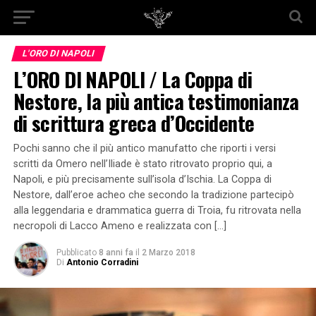
L'ORO DI NAPOLI
L’ORO DI NAPOLI / La Coppa di
Nestore, la più antica testimonianza
di scrittura greca d’Occidente
Pochi sanno che il più antico manufatto che riporti i versi
scritti da Omero nell’Iliade è stato ritrovato proprio qui, a
Napoli, e più precisamente sull’isola d’Ischia. La Coppa di
Nestore, dall’eroe acheo che secondo la tradizione partecipò
alla leggendaria e drammatica guerra di Troia, fu ritrovata nella
necropoli di Lacco Ameno e realizzata con […]
Pubblicato
8 anni fa
il
2 Marzo 2018
Di
Antonio Corradini