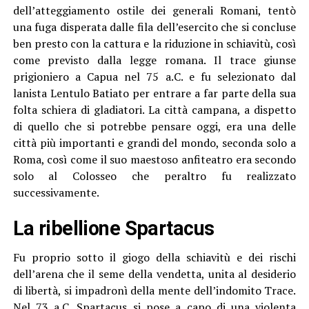
dell’atteggiamento ostile dei generali Romani, tentò
una fuga disperata dalle fila dell’esercito che si concluse
ben presto con la cattura e la riduzione in schiavitù, così
come previsto dalla legge romana. Il trace giunse
prigioniero a Capua nel 75 a.C. e fu selezionato dal
lanista Lentulo Batiato per entrare a far parte della sua
folta schiera di gladiatori. La città campana, a dispetto
di quello che si potrebbe pensare oggi, era una delle
città più importanti e grandi del mondo, seconda solo a
Roma, così come il suo maestoso anfiteatro era secondo
solo al Colosseo che peraltro fu realizzato
successivamente.
La ribellione Spartacus
Fu proprio sotto il giogo della schiavitù e dei rischi
dell’arena che il seme della vendetta, unita al desiderio
di libertà, si impadronì della mente dell’indomito Trace.
Nel 73 a.C. Spartacus si pose a capo di una violenta