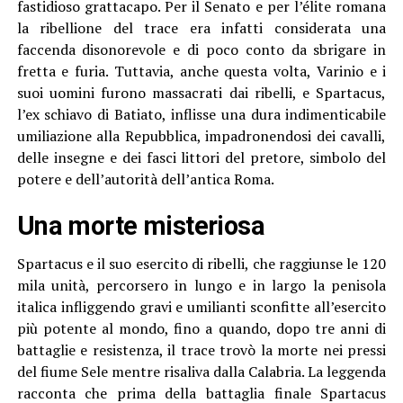
fastidioso grattacapo. Per il Senato e per l’élite romana
la ribellione del trace era infatti considerata una
faccenda disonorevole e di poco conto da sbrigare in
fretta e furia. Tuttavia, anche questa volta, Varinio e i
suoi uomini furono massacrati dai ribelli, e Spartacus,
l’ex schiavo di Batiato, inflisse una dura indimenticabile
umiliazione alla Repubblica, impadronendosi dei cavalli,
delle insegne e dei fasci littori del pretore, simbolo del
potere e dell’autorità dell’antica Roma.
Una morte misteriosa
Spartacus e il suo esercito di ribelli, che raggiunse le 120
mila unità, percorsero in lungo e in largo la penisola
italica infliggendo gravi e umilianti sconfitte all’esercito
più potente al mondo, fino a quando, dopo tre anni di
battaglie e resistenza, il trace trovò la morte nei pressi
del fiume Sele mentre risaliva dalla Calabria. La leggenda
racconta che prima della battaglia finale Spartacus