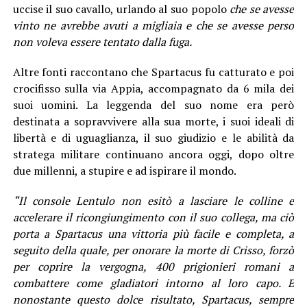
uccise il suo cavallo, urlando al suo popolo
che se avesse
vinto ne avrebbe avuti a migliaia e che se avesse perso
non voleva essere tentato dalla fuga.
Altre fonti raccontano che Spartacus fu catturato e poi
crocifisso sulla via Appia, accompagnato da 6 mila dei
suoi uomini. La leggenda del suo nome era però
destinata a sopravvivere alla sua morte, i suoi ideali di
libertà e di uguaglianza, il suo giudizio e le abilità da
stratega militare continuano ancora oggi, dopo oltre
due millenni, a stupire e ad ispirare il mondo.
“Il console Lentulo non esitò a lasciare le colline e
accelerare il ricongiungimento con il suo collega, ma ciò
porta a Spartacus una vittoria più facile e completa, a
seguito della quale, per onorare la morte di Crisso, forzò
per coprire la vergogna, 400 prigionieri romani a
combattere come gladiatori intorno al loro capo. E
nonostante questo dolce risultato, Spartacus, sempre