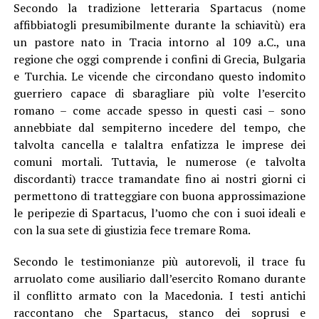
Secondo la tradizione letteraria Spartacus (nome
affibbiatogli presumibilmente durante la schiavitù) era
un pastore nato in Tracia intorno al 109 a.C., una
regione che oggi comprende i confini di Grecia, Bulgaria
e Turchia. Le vicende che circondano questo indomito
guerriero capace di sbaragliare più volte l’esercito
romano – come accade spesso in questi casi – sono
annebbiate dal sempiterno incedere del tempo, che
talvolta cancella e talaltra enfatizza le imprese dei
comuni mortali. Tuttavia, le numerose (e talvolta
discordanti) tracce tramandate fino ai nostri giorni ci
permettono di tratteggiare con buona approssimazione
le peripezie di Spartacus, l’uomo che con i suoi ideali e
con la sua sete di giustizia fece tremare Roma.
Secondo le testimonianze più autorevoli, il trace fu
arruolato come ausiliario dall’esercito Romano durante
il conflitto armato con la Macedonia. I testi antichi
raccontano che Spartacus, stanco dei soprusi e