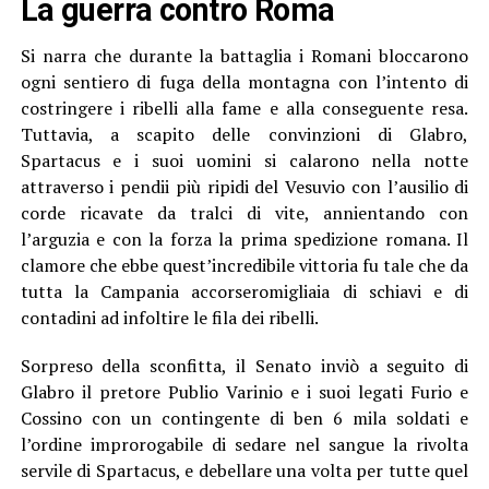
La guerra contro Roma
Si narra che durante la battaglia i Romani bloccarono
ogni sentiero di fuga della montagna con l’intento di
costringere i ribelli alla fame e alla conseguente resa.
Tuttavia, a scapito delle convinzioni di Glabro,
Spartacus e i suoi uomini si calarono nella notte
attraverso i pendii più ripidi del Vesuvio con l’ausilio di
corde ricavate da tralci di vite, annientando con
l’arguzia e con la forza la prima spedizione romana. Il
clamore che ebbe quest’incredibile vittoria fu tale che da
tutta la Campania accorseromigliaia di schiavi e di
contadini ad infoltire le fila dei ribelli.
Sorpreso della sconfitta, il Senato inviò a seguito di
Glabro il pretore Publio Varinio e i suoi legati Furio e
Cossino con un contingente di ben 6 mila soldati e
l’ordine improrogabile di sedare nel sangue la rivolta
servile di Spartacus, e debellare una volta per tutte quel