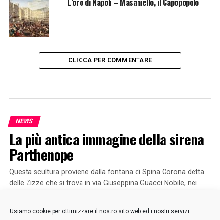
L’oro di Napoli – Masaniello, il Capopopolo
CLICCA PER COMMENTARE
NEWS
La più antica immagine della sirena
Parthenope
Questa scultura proviene dalla fontana di Spina Corona detta
delle Zizze che si trova in via Giuseppina Guacci Nobile, nei
pressi dell’Università. E’ la più antica raffigurazione della sirena
Parthenope e quindi è rappresentata col corpo metà uccello e
Usiamo cookie per ottimizzare il nostro sito web ed i nostri servizi.
metà donna mentre con i seni zampillanti spegne le fiamme