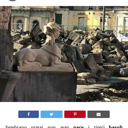
Sembrano ormai non aver
pace
i tipici
basoli