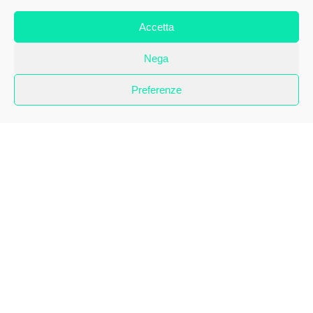
del Vesuvio. Il gruppo scultoreo della […]
Accetta
Pubblicato
5 anni fa
il
10 Febbraio 2021
Di
Antonio Corradini
Nega
Preferenze