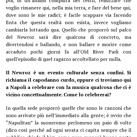
poi, in un’analisi compiuta del testo, realizzare che
voglio rimanere qui, nella mia terra, e fare del bene qui,
dove sono le mie radici; è facile scappare via facendo
finta che questa realtà non esista, invece vogliamo
cambiarla lottando qua. Quello che proporrò sul palco
del Newroz sarà dire qualcosa di concreto, ma
divertendosi e ballando, e non ballare e morire come
accaduto pochi giorni fa all’Old River Park con
quell’episodio di quel ragazzo accoltellato per nulla.
Il Newroz è un evento culturale senza confini. Si
richiama il capodanno curdo, eppure ci troviamo qui
a Napoli a celebrare con la musica qualcosa che ci è
vicino concettualmente. Come lo celebrerai?
In quella sede proporrò quelle che sono le canzoni che
sono arrivate più nell’immediato alla gente; è ovvio che
“Napulitan” la suoneremo perlomeno un paio di volte
(dico così perché ad ogni serata ci capita sempre che il