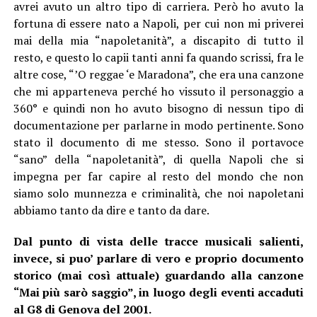
avrei avuto un altro tipo di carriera. Però ho avuto la
fortuna di essere nato a Napoli, per cui non mi priverei
mai della mia “napoletanità”, a discapito di tutto il
resto, e questo lo capii tanti anni fa quando scrissi, fra le
altre cose, “’O reggae ‘e Maradona”, che era una canzone
che mi apparteneva perché ho vissuto il personaggio a
360° e quindi non ho avuto bisogno di nessun tipo di
documentazione per parlarne in modo pertinente. Sono
stato il documento di me stesso. Sono il portavoce
“sano” della “napoletanità”, di quella Napoli che si
impegna per far capire al resto del mondo che non
siamo solo munnezza e criminalità, che noi napoletani
abbiamo tanto da dire e tanto da dare.
Dal punto di vista delle tracce musicali salienti,
invece, si puo’ parlare di vero e proprio documento
storico (mai così attuale) guardando alla canzone
“Mai più sarò saggio”, in luogo degli eventi accaduti
al G8 di Genova del 2001.