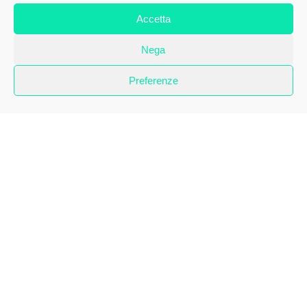
Accetta
Nega
Preferenze
Come c’era da aspettarsi, l’ondata emotiva collettiva
veicolata via social relativa al destino delle donne afgane
in seguito al ritiro delle truppe di occupazione straniere
dal paese, è fisiologicamente scemata. L’ennesima
sconfitta militare degli Stati Uniti che non vincono un