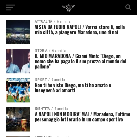
ATTUALITÀ
6 anni fa
VISTA DA FUORI NAPOLI / Vorrei stare lì, nella
mia città, a piangere Maradona, uno di noi
STORIA
6 anni fa
IL MIO MARADONA / Gianni Minà: “Diego, un
uomo che ha pagato il suo prezzo al mondo del
pallone”
SPORT
6 anni fa
Non ti ho visto Diego, ma ti ho amato e
insegnerò ad amarti
IDENTITÀ
6 anni fa
A NAPOLI NON MORIRA’ MAI / Maradona, l’ultimo
personaggio letterario in un campo sportivo