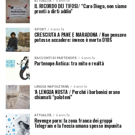
ATTUALITÀ
6 anni fa
IL RICORDO DEI TIFOSI/ “Caro Diego, non siamo
pronti a dirti addio”
SPORT
6 anni fa
CRESCIUTA A PANE E MARADONA / Non pensavo
potesse accadere: invece è morto D10S
RACCONTI DI PARTENOPE
6 anni fa
Partenope Antica: tra mito e realtà
LINGUA NAPOLETANA
6 anni fa
‘A LENGUA NOSTA / Perché i borbonici erano
chiamati “palatoni”
ATTUALITÀ
6 anni fa
Revenge porn: la zona franca dei gruppi
Telegram e la feccia umana spesso impunita