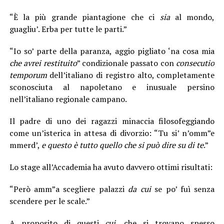
“È la più grande piantagione che ci
sia
al mondo,
guagliu’. Erba per tutte le parti.”
“Io so’ parte della paranza, aggio pigliato ‘na cosa mia
che avrei
restituito
” condizionale passato con
consecutio
temporum
dell’italiano di registro alto, completamente
sconosciuta al napoletano e inusuale persino
nell’italiano regionale campano.
Il padre di uno dei ragazzi minaccia filosofeggiando
come un’isterica in attesa di divorzio: “Tu si’ n’omm”e
mmerd’,
e questo è tutto quello che si può dire su di te
.”
Lo stage all’Accademia ha avuto davvero ottimi risultati:
“Però amm”a scegliere palazzi
da cui
se po’ fuì senza
scendere per le scale.”
A proposito di questi
cui
, che si trovano spesso