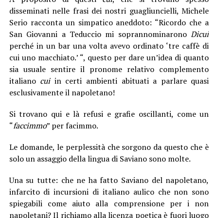
disseminati nelle frasi dei nostri guagliuncielli, Michele
Serio racconta un simpatico aneddoto: “Ricordo che a
San Giovanni a Teduccio mi soprannominarono
Dicui
perché in un bar una volta avevo ordinato ‘tre caffè di
cui uno macchiato.’ “, questo per dare un’idea di quanto
sia usuale sentire il pronome relativo complemento
italiano
cui
in certi ambienti abituati a parlare quasi
esclusivamente il napoletano!
Si trovano qui e là refusi e grafie oscillanti, come un
“
faccimmo
” per facimmo.
Le domande, le perplessità che sorgono da questo che è
solo un assaggio della lingua di Saviano sono molte.
Una su tutte: che ne ha fatto Saviano del napoletano,
infarcito di incursioni di italiano aulico che non sono
spiegabili come aiuto alla comprensione per i non
napoletani? Il richiamo alla licenza poetica è fuori luogo