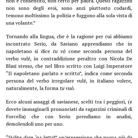
non è consentito, non certo per paura. Questi ragazzini
non sono degli eroi, sono anzi piuttosto codardi,
temono moltissimo la polizia e fuggono alla sola vista di
una volante.”
Tornando alla lingua, che è la ragione per cui abbiamo
incontrato Serio, da Saviano apprendiamo che in
napoletano si dice
tu vò
come seconda persona del
verbo vulé, in contraddizione peraltro con Nicola De
Blasi stesso, che nel libro scritto con Luigi Imperatore
“Il napoletano parlato e scritto”, indica come seconda
persona del verbo irregolare vulé, in italiano volere,
naturalmente, la forma
tu vuò
.
Ecco alcuni assaggi di savianese, scelti tra i peggiori, (e
dovete immaginarli pronunciati da ragazzini criminali di
Forcella) che con Serio prendiamo in analisi,
demolendoli uno per uno.
“Vulite
dare ‘na letta
?” un’espressione che suona più da