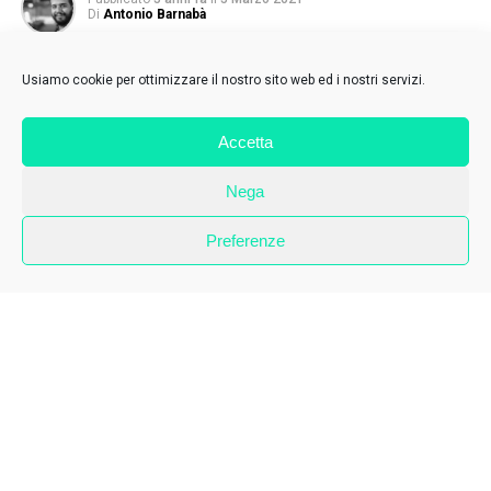
Di
Antonio Barnabà
Usiamo cookie per ottimizzare il nostro sito web ed i nostri servizi.
Accetta
Nega
Preferenze
Se per molti di noi l’emergenza pandemica ha significato
privazioni, perdita di lavoro e, in alcuni casi, di persone