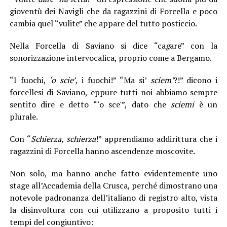
gioventù dei Navigli che da ragazzini di Forcella e poco
cambia quel “vulite” che appare del tutto posticcio.
Nella Forcella di Saviano si dice “ca
g
are” con la
sonorizzazione intervocalica, proprio come a Bergamo.
“I fuochi,
‘o scie’
, i fuochi!” “Ma si’
sciem’
?!” dicono i
forcellesi di Saviano, eppure tutti noi abbiamo sempre
sentito dire e detto “‘o sce'”, dato che
sciemi
è un
plurale.
Con “
Schierza, schierza
!” apprendiamo addirittura che i
ragazzini di Forcella hanno ascendenze moscovite.
Non solo, ma hanno anche fatto evidentemente uno
stage all’Accademia della Crusca, perché dimostrano una
notevole padronanza dell’italiano di registro alto, vista
la disinvoltura con cui utilizzano a proposito tutti i
tempi del congiuntivo: