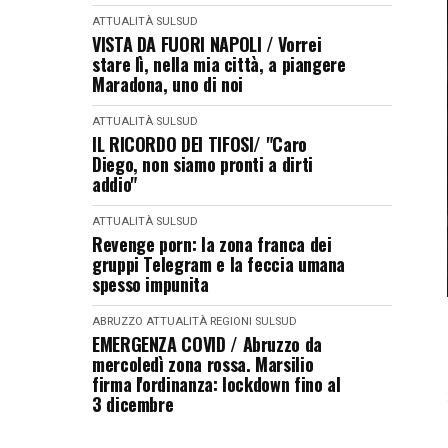
ATTUALITÀ
SULSUD
VISTA DA FUORI NAPOLI / Vorrei
stare lì, nella mia città, a piangere
Maradona, uno di noi
ATTUALITÀ
SULSUD
IL RICORDO DEI TIFOSI/ "Caro
Diego, non siamo pronti a dirti
addio"
ATTUALITÀ
SULSUD
Revenge porn: la zona franca dei
gruppi Telegram e la feccia umana
spesso impunita
ABRUZZO
ATTUALITÀ
REGIONI
SULSUD
EMERGENZA COVID / Abruzzo da
mercoledì zona rossa. Marsilio
firma l'ordinanza: lockdown fino al
3 dicembre