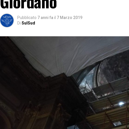
Giordano
Pubblicato
7 anni fa
il
7 Marzo 2019
Di
SulSud