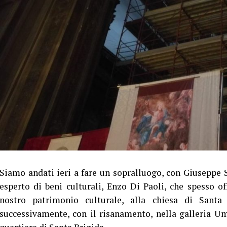
Siamo andati ieri a fare un sopralluogo, con Giuseppe S
esperto di beni culturali, Enzo Di Paoli, che spesso o
nostro patrimonio culturale, alla chiesa di Santa
successivamente, con il risanamento, nella galleria Umbe