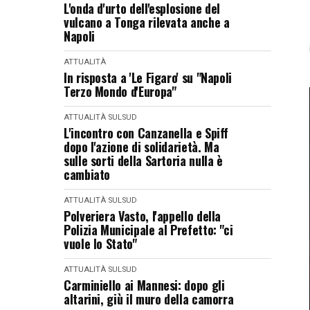
L'onda d'urto dell'esplosione del
vulcano a Tonga rilevata anche a
Napoli
ATTUALITÀ
In risposta a 'Le Figaro' su "Napoli
Terzo Mondo d'Europa"
ATTUALITÀ
SULSUD
L'incontro con Canzanella e Spiff
dopo l'azione di solidarietà. Ma
sulle sorti della Sartoria nulla è
cambiato
ATTUALITÀ
SULSUD
Polveriera Vasto, l'appello della
Polizia Municipale al Prefetto: "ci
vuole lo Stato"
ATTUALITÀ
SULSUD
Carminiello ai Mannesi: dopo gli
altarini, giù il muro della camorra