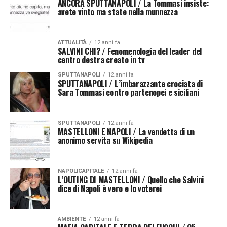
ANCORA SPUTTANAPOLI / La Tommasi insiste:
avete vinto ma state nella munnezza
ATTUALITÀ
12 anni fa
SALVINI CHI? / Fenomenologia del leader del
centro destra creato in tv
SPUTTANAPOLI
12 anni fa
SPUTTANAPOLI / L’imbarazzante crociata di
Sara Tommasi contro partenopei e siciliani
SPUTTANAPOLI
12 anni fa
MASTELLONI E NAPOLI / La vendetta di un
anonimo servita su Wikipedia
NAPOLICAPITALE
12 anni fa
L’OUTING DI MASTELLONI / Quello che Salvini
dice di Napoli è vero e lo voterei
AMBIENTE
12 anni fa