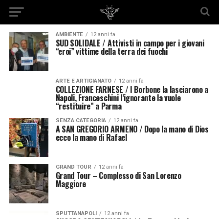
AMBIENTE
12 anni fa
SUD SOLIDALE / Attivisti in campo per i giovani
“eroi” vittime della terra dei fuochi
ARTE E ARTIGIANATO
12 anni fa
COLLEZIONE FARNESE / I Borbone la lasciarono a
Napoli, Franceschini l’ignorante la vuole
“restituire” a Parma
SENZA CATEGORIA
12 anni fa
A SAN GREGORIO ARMENO / Dopo la mano di Dios
ecco la mano di Rafael
GRAND TOUR
12 anni fa
Grand Tour – Complesso di San Lorenzo
Maggiore
SPUTTANAPOLI
12 anni fa