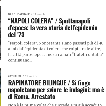
NAPOLICAPITALE
11 anni fa
“NAPOLI COLERA” / Sputtanapoli
d’epoca: la vera storia dell’epidemia
del ’73
“Napoli colera”. Nonostante siano passati più di 40
anni dall’epidemia di colera che colpì, tra le altre,
la città partenopea, i nostri amati “fratelli d’italia”
continuano...
ATTUALITÀ
11 anni fa
RAPINATORE BILINGUE / Si finge
napoletano per sviare le indagini: ma è
di Roma. Arrestato
Non è la prima volta che succede. Era già accaduto