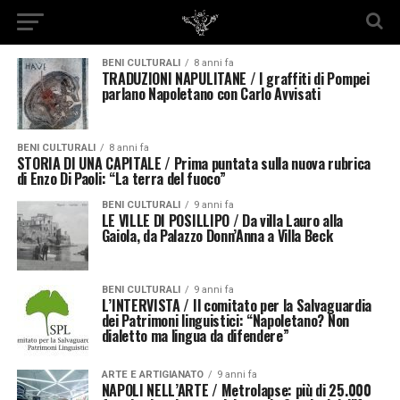
BENI CULTURALI
8 anni fa
TRADUZIONI NAPULITANE / I graffiti di Pompei
parlano Napoletano con Carlo Avvisati
BENI CULTURALI
8 anni fa
STORIA DI UNA CAPITALE / Prima puntata sulla nuova rubrica
di Enzo Di Paoli: “La terra del fuoco”
BENI CULTURALI
9 anni fa
LE VILLE DI POSILLIPO / Da villa Lauro alla
Gaiola, da Palazzo Donn’Anna a Villa Beck
BENI CULTURALI
9 anni fa
L’INTERVISTA / Il comitato per la Salvaguardia
dei Patrimoni linguistici: “Napoletano? Non
dialetto ma lingua da difendere”
ARTE E ARTIGIANATO
9 anni fa
NAPOLI NELL’ARTE / Metrolapse: più di 25.000