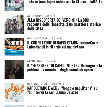
foto in time-lapse celebrano le Stazioni dell’Arte
ALTRI SUD
9 anni fa
ALLA RISCOPERTA DEI VERGINI / La BBC
racconta della rinascita di un quartiere storico
della città
BENI CULTURALI
9 anni fa
IL CORRETTORE DI NAPOLETANO/ JammeCard:
UnicoNapoli in ritardo sul napoletano
ATTUALITÀ
10 anni fa
IL “FRANGESE” DI CAPODIMONTE / Bellenger e la
politica – vincente – degli scambi di opere
BENI CULTURALI
10 anni fa
NAPOLETANO E WEB / “Vongole napulitane” su
fb: intervista con Gianna Caiazzo
AGROALIMENTARE
10 anni fa