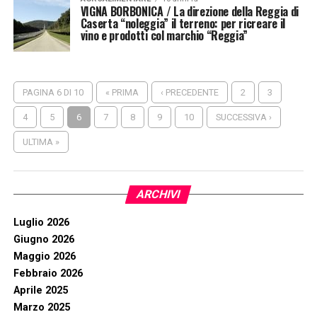
VIGNA BORBONICA / La direzione della Reggia di
Caserta “noleggia” il terreno: per ricreare il
vino e prodotti col marchio “Reggia”
PAGINA 6 DI 10
« PRIMA
‹ PRECEDENTE
2
3
4
5
6
7
8
9
10
SUCCESSIVA ›
ULTIMA »
ARCHIVI
Luglio 2026
Giugno 2026
Maggio 2026
Febbraio 2026
Aprile 2025
Marzo 2025