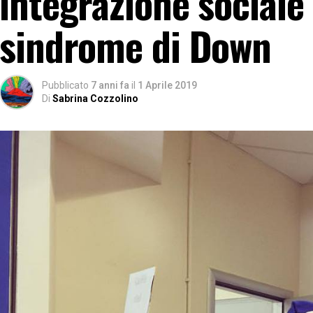
integrazione sociale 
sindrome di Down
Pubblicato
7 anni fa
il
1 Aprile 2019
Di
Sabrina Cozzolino