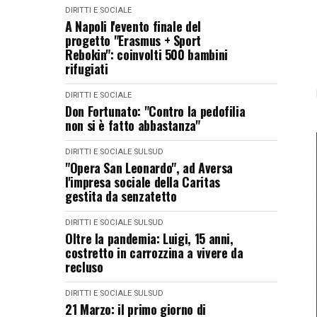
DIRITTI E SOCIALE
A Napoli l'evento finale del
progetto "Erasmus + Sport
Rebokin": coinvolti 500 bambini
rifugiati
DIRITTI E SOCIALE
Don Fortunato: "Contro la pedofilia
non si è fatto abbastanza"
DIRITTI E SOCIALE
SULSUD
"Opera San Leonardo", ad Aversa
l'impresa sociale della Caritas
gestita da senzatetto
DIRITTI E SOCIALE
SULSUD
Oltre la pandemia: Luigi, 15 anni,
costretto in carrozzina a vivere da
recluso
DIRITTI E SOCIALE
SULSUD
21 Marzo: il primo giorno di