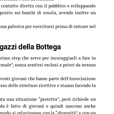
n contatto diretto con il pubblico e sviluppando
isito sui banchi di scuola, avendo inoltre un
una palestra per esercitarsi prima di entrare nel
ragazzi della Bottega
rimo step che serve per incoraggiarli a fare in
rmale”, senza sentirsi esclusi a priori da nessun
 venti giovani che fanno parte dell’Associazione
o delle strutture ricettive e stanno facendo la
ta una situazione “protetta”, però richiede un
nda è fatto di giovani e quindi nascono anche
 modo si relazionano con la “diversità” e con un