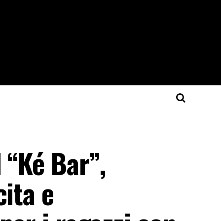
l “Ké Bar”,
cita e