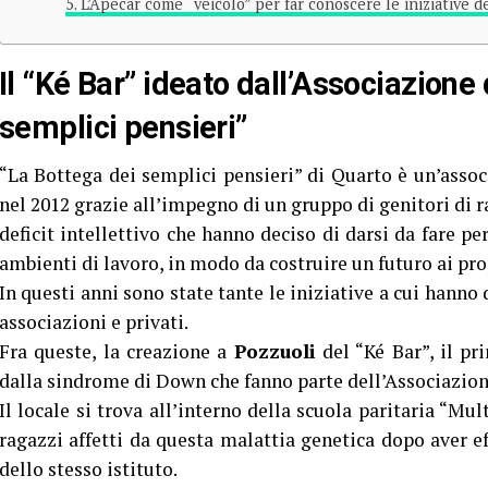
L’Apecar come “veicolo” per far conoscere le iniziative d
Il “Ké Bar” ideato dall’Associazione 
semplici pensieri”
“La Bottega dei semplici pensieri” di Quarto è un’associ
nel 2012 grazie all’impegno di un gruppo di genitori di r
deficit intellettivo che hanno deciso di darsi da fare per
ambienti di lavoro, in modo da costruire un futuro ai prop
In questi anni sono state tante le iniziative a cui hanno 
associazioni e privati.
Fra queste, la creazione a
Pozzuoli
del “Ké Bar”, il pr
dalla sindrome di Down che fanno parte dell’Associazion
Il locale si trova all’interno della scuola paritaria “Mu
ragazzi affetti da questa malattia genetica dopo aver ef
dello stesso istituto.