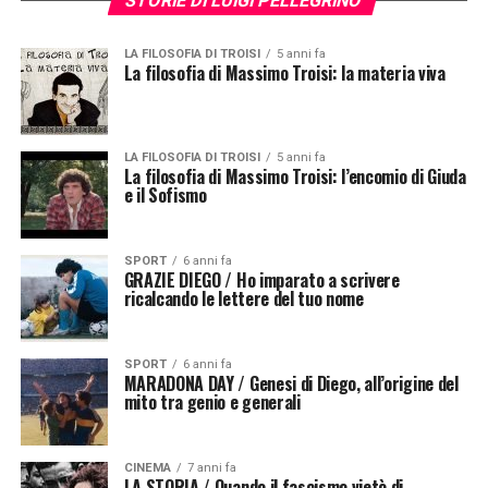
STORIE DI LUIGI PELLEGRINO
LA FILOSOFIA DI TROISI
5 anni fa
La filosofia di Massimo Troisi: la materia viva
LA FILOSOFIA DI TROISI
5 anni fa
La filosofia di Massimo Troisi: l’encomio di Giuda
e il Sofismo
SPORT
6 anni fa
GRAZIE DIEGO / Ho imparato a scrivere
ricalcando le lettere del tuo nome
SPORT
6 anni fa
MARADONA DAY / Genesi di Diego, all’origine del
mito tra genio e generali
CINEMA
7 anni fa
LA STORIA / Quando il fascismo vietò di