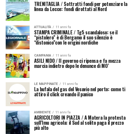
TRENITAGLIA / Sottratti fondi per potenziare la
linea da Lecce: fondi dirottati al Nord
ATTUALITÀ
11 anni fa
STAMPA CRIMINALE / Tg5 scandaloso: se il
“pistolero” è di Bergamo il suo silenzio è
“distonico”con le origini nordiche
CAMPANIA
11 anni fa
ASILI NIDO / Il governo ci ripensa e fa mezza
marcia indietro dopo le denunce di MO’
LE MAPPINATE
11 anni fa
La bufala del gas del Vesuvio nel porto: come ti
attiro il click creando il panico
AMBIENTE
11 anni fa
AGRICOLTORI IN PIAZZA / A Matera la protesta
sull’Imu agricola: il Sud al solito paga il prezzo
più alto