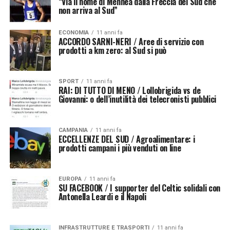
“Via il nome di Mennea dalla Freccia del Sud che
non arriva al Sud”
ECONOMIA
11 anni fa
ACCORDO SARNI-NERI / Aree di servizio con
prodotti a km zero: al Sud si può
SPORT
11 anni fa
RAI: DI TUTTO DI MENO / Lollobrigida vs de
Giovanni: o dell’inutilità dei telecronisti pubblici
CAMPANIA
11 anni fa
ECCELLENZE DEL SUD / Agroalimentare: i
prodotti campani i più venduti on line
EUROPA
11 anni fa
SU FACEBOOK / I supporter del Celtic solidali con
Antonella Leardi e il Napoli
INFRASTRUTTURE E TRASPORTI
11 anni fa