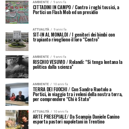
AMBIENTE
9 anni fa
CITTADINI IN CAMPO / Contro i roghi tossici, a
Portici un Flash Mob ed un presidio
ATTUALITÀ
9 anni fa
SIT-IN AL MONALDI / I genitori dei bimbi con
trapianto rivogliono il loro “Centro”
AMBIENTE
9 anni fa
RISCHIO VESUVIO / Rolandi: “Si tenga lontana la
politica dalla scienza”
AMBIENTE
10 anni fa
TERRA DEI FUOCHI / Con Sandro Ruotolo a
Portici, in viaggio tra i veleni della nostra terra,
per comprendere “Chi è Stato”
ATTUALITÀ
10 anni fa
ARTE PRESEPIALE/ Da Scampia Daniele Canino
esporta pastori napoletani in Trentino