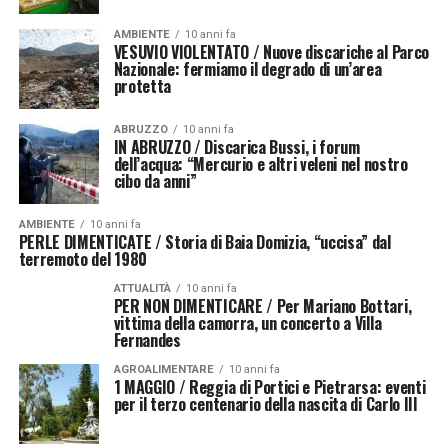
AMBIENTE
10 anni fa
VESUVIO VIOLENTATO / Nuove discariche al Parco
Nazionale: fermiamo il degrado di un’area
protetta
ABRUZZO
10 anni fa
IN ABRUZZO / Discarica Bussi, i forum
dell’acqua: “Mercurio e altri veleni nel nostro
cibo da anni”
AMBIENTE
10 anni fa
PERLE DIMENTICATE / Storia di Baia Domizia, “uccisa” dal
terremoto del 1980
ATTUALITÀ
10 anni fa
PER NON DIMENTICARE / Per Mariano Bottari,
vittima della camorra, un concerto a Villa
Fernandes
AGROALIMENTARE
10 anni fa
1 MAGGIO / Reggia di Portici e Pietrarsa: eventi
per il terzo centenario della nascita di Carlo III