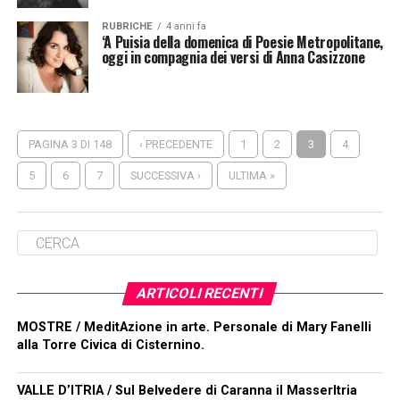
RUBRICHE
4 anni fa
‘A Puisia della domenica di Poesie Metropolitane,
oggi in compagnia dei versi di Anna Casizzone
PAGINA 3 DI 148
‹ PRECEDENTE
1
2
3
4
5
6
7
SUCCESSIVA ›
ULTIMA »
ARTICOLI RECENTI
MOSTRE / MeditAzione in arte. Personale di Mary Fanelli
alla Torre Civica di Cisternino.
VALLE D’ITRIA / Sul Belvedere di Caranna il MasserItria